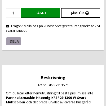
LÄGG I
JÄMFÖR
VARUKORGEN
Frågor? Maila oss på kundservice@restaurangdirekt.se - Vi
svarar snabbt!
DELA
Beskrivning
Art.nr: BB-S7113576
Om du letar efter hemutrustning till basta pris, missa inte 
Pannkaksmaskin Hkoenig KREP29 1300 W Svart 
Multicolour
 och det breda urvalet av diverse husgeråd!