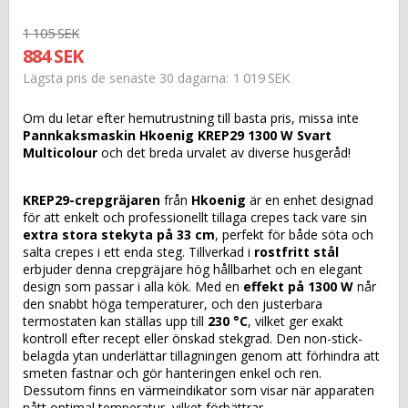
1 105 SEK
884 SEK
1 019 SEK
Lägsta pris de senaste 30 dagarna
Om du letar efter hemutrustning till basta pris, missa inte
Pannkaksmaskin Hkoenig KREP29 1300 W Svart
Multicolour
och det breda urvalet av diverse husgeråd!
KREP29-crepgräjaren
från
Hkoenig
är en enhet designad
för att enkelt och professionellt tillaga crepes tack vare sin
extra stora stekyta på 33 cm
, perfekt för både söta och
salta crepes i ett enda steg. Tillverkad i
rostfritt stål
erbjuder denna crepgräjare hög hållbarhet och en elegant
design som passar i alla kök. Med en
effekt på 1300 W
når
den snabbt höga temperaturer, och den justerbara
termostaten kan ställas upp till
230 °C
, vilket ger exakt
kontroll efter recept eller önskad stekgrad. Den non-stick-
belagda ytan underlättar tillagningen genom att förhindra att
smeten fastnar och gör hanteringen enkel och ren.
Dessutom finns en värmeindikator som visar när apparaten
nått optimal temperatur, vilket förbättrar