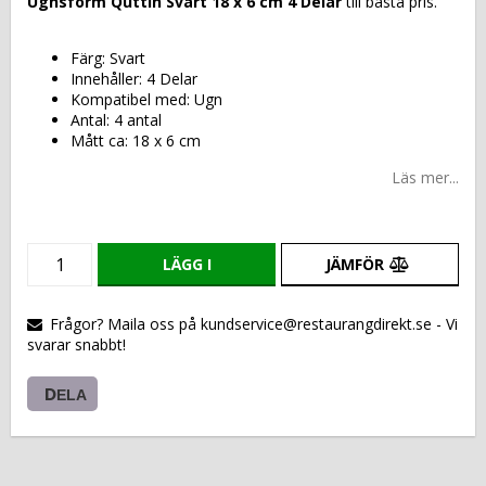
Ugnsform Quttin Svart 18 x 6 cm 4 Delar
till bästa pris.
Färg: Svart
Innehåller: 4 Delar
Kompatibel med: Ugn
Antal: 4 antal
Mått ca: 18 x 6 cm
Läs mer...
LÄGG I
JÄMFÖR
VARUKORGEN
Frågor? Maila oss på kundservice@restaurangdirekt.se - Vi
svarar snabbt!
DELA