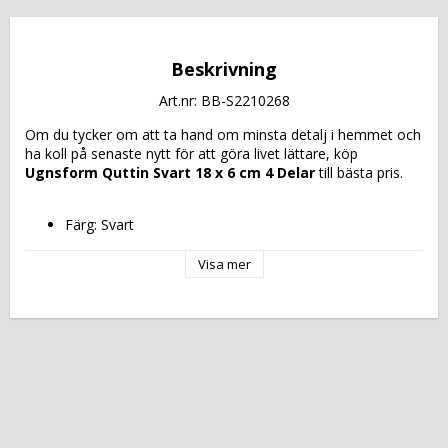
Beskrivning
Art.nr: BB-S2210268
Om du tycker om att ta hand om minsta detalj i hemmet och 
ha koll på senaste nytt för att göra livet lättare, köp 
Ugnsform Quttin Svart 18 x 6 cm 4 Delar
 till bästa pris.
Färg: Svart
Innehåller: 4 Delar
Kompatibel med: Ugn
Visa mer
Antal: 4 antal
Mått ca: 18 x 6 cm