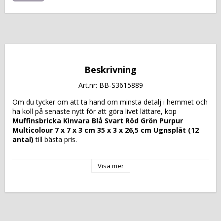
Beskrivning
Art.nr: BB-S3615889
Om du tycker om att ta hand om minsta detalj i hemmet och 
ha koll på senaste nytt för att göra livet lättare, köp 
Muffinsbricka Kinvara Blå Svart Röd Grön Purpur 
Multicolour 7 x 7 x 3 cm 35 x 3 x 26,5 cm Ugnsplåt (12 
antal)
 till bästa pris.
Muffinsformarna
 från Kinvara erbjuder en praktisk och 
Visa mer
mångsidig lösning för både hemmabakning och professionell 
användning, vilket gör det enkelt att baka muffins och 
cupcakes jämnt och smidigt. Tillverkade av 
livsmedelssäkert papper
 ger dessa formar en jämn 
gräddning och underlättar att ta ut bakverken, minskar risken 