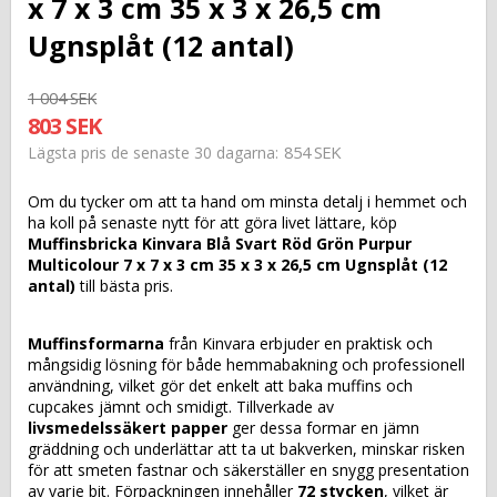
x 7 x 3 cm 35 x 3 x 26,5 cm
Ugnsplåt (12 antal)
1 004 SEK
803 SEK
854 SEK
Lägsta pris de senaste 30 dagarna
Om du tycker om att ta hand om minsta detalj i hemmet och
ha koll på senaste nytt för att göra livet lättare, köp
Muffinsbricka Kinvara Blå Svart Röd Grön Purpur
Multicolour 7 x 7 x 3 cm 35 x 3 x 26,5 cm Ugnsplåt (12
antal)
till bästa pris.
Muffinsformarna
från Kinvara erbjuder en praktisk och
mångsidig lösning för både hemmabakning och professionell
användning, vilket gör det enkelt att baka muffins och
cupcakes jämnt och smidigt. Tillverkade av
livsmedelssäkert papper
ger dessa formar en jämn
gräddning och underlättar att ta ut bakverken, minskar risken
för att smeten fastnar och säkerställer en snygg presentation
av varje bit. Förpackningen innehåller
72 stycken
, vilket är