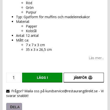
Röd
Grön
Purpur
Typ: Gjutform för muffins och madeleinekakor
Material:
Papper
Kolstål
Antal: 12 antal
Mått ca:
7 x 7 x 3 cm
35 x 3 x 26,5 cm
Läs mer...
LÄGG I
JÄMFÖR
VARUKORGEN
Frågor? Maila oss på kundservice@restaurangdirekt.se - Vi
svarar snabbt!
DELA