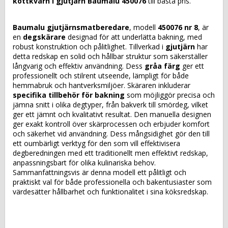
köttkvarn i gjutjärn Baumalu 450076
till bästa pris.
Baumalu gjutjärnsmatberedare
, modell
450076 nr 8
, är
en
degskärare
designad för att underlätta bakning, med
robust konstruktion och pålitlighet. Tillverkad i
gjutjärn
har
detta redskap en solid och hållbar struktur som säkerställer
långvarig och effektiv användning. Dess
gråa färg
ger ett
professionellt och stilrent utseende, lämpligt för både
hemmabruk och hantverksmiljöer. Skäraren inkluderar
specifika tillbehör för bakning
som möjliggör precisa och
jämna snitt i olika degtyper, från bakverk till smördeg, vilket
ger ett jämnt och kvalitativt resultat. Den manuella designen
ger exakt kontroll över skärprocessen och erbjuder komfort
och säkerhet vid användning. Dess mångsidighet gör den till
ett oumbärligt verktyg för den som vill effektivisera
degberedningen med ett traditionellt men effektivt redskap,
anpassningsbart för olika kulinariska behov.
Sammanfattningsvis är denna modell ett pålitligt och
praktiskt val för både professionella och bakentusiaster som
värdesätter hållbarhet och funktionalitet i sina köksredskap.