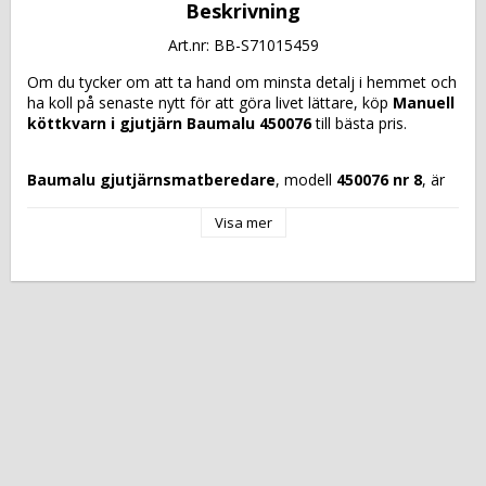
Beskrivning
Art.nr: BB-S71015459
Om du tycker om att ta hand om minsta detalj i hemmet och 
ha koll på senaste nytt för att göra livet lättare, köp 
Manuell 
köttkvarn i gjutjärn Baumalu 450076
 till bästa pris.
Baumalu gjutjärnsmatberedare
, modell 
450076 nr 8
, är 
en 
degskärare
 designad för att underlätta bakning, med 
robust konstruktion och pålitlighet. Tillverkad i 
gjutjärn
 har 
Visa mer
detta redskap en solid och hållbar struktur som säkerställer 
långvarig och effektiv användning. Dess 
gråa färg
 ger ett 
professionellt och stilrent utseende, lämpligt för både 
hemmabruk och hantverksmiljöer. Skäraren inkluderar 
specifika tillbehör för bakning
 som möjliggör precisa och 
jämna snitt i olika degtyper, från bakverk till smördeg, vilket 
ger ett jämnt och kvalitativt resultat. Den manuella designen 
ger exakt kontroll över skärprocessen och erbjuder komfort 
och säkerhet vid användning. Dess mångsidighet gör den till 
ett oumbärligt verktyg för den som vill effektivisera 
degberedningen med ett traditionellt men effektivt redskap, 
anpassningsbart för olika kulinariska behov. 