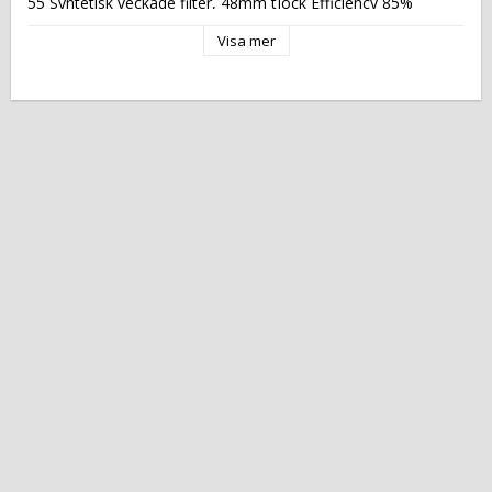
55 Syntetisk veckade filter, 48mm tjock Efficiency 85% 
gravimetriska (G3) EN779 metallnät filter, 48 mm tjockt 
Visa mer
 Katalogsida för att läsa om produkten: 
 PC 8582 
 Tekniska data: 
 Höjd (mm): 
 700 
 Längd (mm): 
 700 
 Djup (mm): 
 1300 
 Nettovikt (kg): 
 92 
 Driftspänning: 
 230 Volt 
 Frekvens spänning: 
 50 Hz 
 Antal faser: 
 1F + N 
 Electrisk Power: 
 0,42 kW 
 Produktion / timme: 
 Kapacitet: 
 2500m3 / H 
 Tillverkningsland: 
 EU