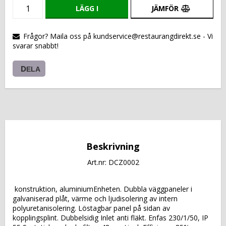
LÄGG I
JÄMFÖR
VARUKORGEN
Frågor? Maila oss på kundservice@restaurangdirekt.se - Vi
svarar snabbt!
DELA
Beskrivning
Art.nr: DCZ0002
 konstruktion, aluminiumEnheten. Dubbla väggpaneler i 
galvaniserad plåt, värme och ljudisolering av intern 
polyuretanisolering. Löstagbar panel på sidan av 
kopplingsplint. Dubbelsidig Inlet anti fläkt. Enfas 230/1/50, IP 